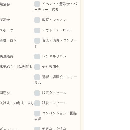
イベント・懇親会・パ
勉強会
ーティー・式典
展示会
教室・レッスン
スポーツ
アウトドア・BBQ
音楽・演奏・コンサー
撮影・ロケ
ト
映画鑑賞
レンタルサロン
株主総会・IR/決算説
会社説明会
講習・講演会・フォー
ラム
同窓会
販売会・セール
入社式・内定式・表彰
試験・スクール
コンベンション・国際
会議
ギャラリー
懇親会・交流会