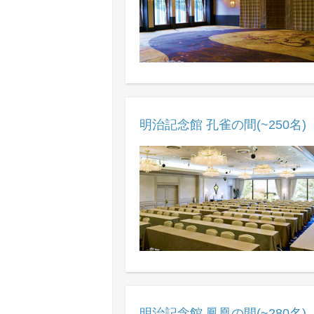
明治記念館 孔雀の間(~250名)
明治記念館 鳳凰の間(~280名)