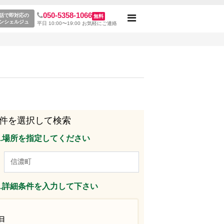
050-5358-1066
覧
話で即対応の
無料
Toggle
ンシェルジュ
平日 10:00〜19:00 お気軽にご連絡
navigation
件を選択して検索
p1.場所を指定してください
p2.詳細条件を入力して下さい
日