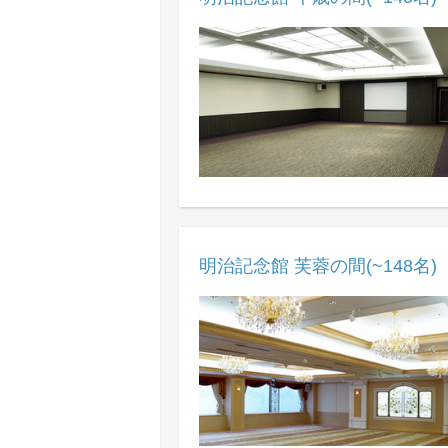
明治記念館 芙蓉の間(~148名)