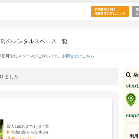
目的で利用できる信濃町駅のレンタルスペース一
初期費用０円！
電
掲載希望の方はこちら
コ
濃町のレンタルスペース一覧
手配可能なスペースがございます。
お問合せはこちら
条
かりました
ste
ste
最大160名まで利用可能
信濃町駅から徒歩3分
利用
09:00〜22:00