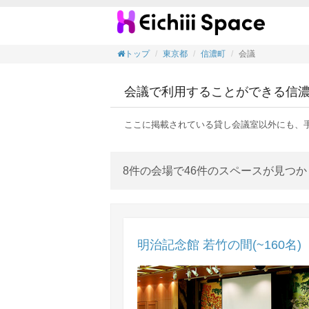
会議の
トップ
東京都
信濃町
会議
会議で利用することができる信
ここに掲載されている貸し会議室以外にも、
8件の会場で46件のスペースが見つ
明治記念館 若竹の間(~160名)