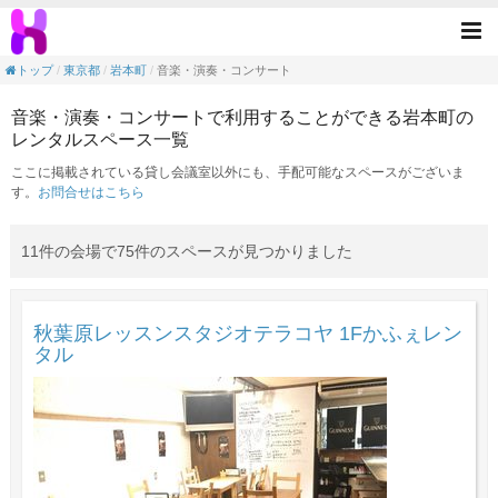
音楽・演奏・コンサートの目的で利用できる
Tog
nav
トップ
東京都
岩本町
音楽・演奏・コンサート
音楽・演奏・コンサートで利用することができる岩本町の
レンタルスペース一覧
ここに掲載されている貸し会議室以外にも、手配可能なスペースがございま
す。
お問合せはこちら
11件の会場で75件のスペースが見つかりました
秋葉原レッスンスタジオテラコヤ 1Fかふぇレン
タル