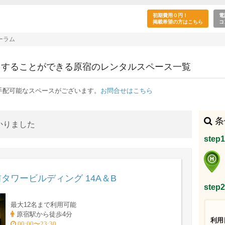
講演会・フォーラムの目的で利用できる原宿駅の
初期費用０円！
電
掲載希望の方はこちら
コ
ーラム
用することができる原宿のレンタルスペース一覧
手配可能なスペースがございます。
お問合せはこちら
条
かりました
ste
ワービルディング 14A＆B
ste
最大12名まで利用可能
原宿駅から徒歩4分
利用
00:00〜23:30