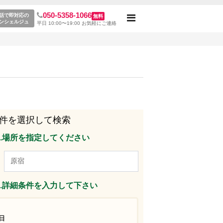
050-5358-1066
レンタルスペース一覧
話で即対応の
無料
Toggle
ンシェルジュ
平日 10:00〜19:00 お気軽にご連絡
navigation
件を選択して検索
p1.場所を指定してください
p2.詳細条件を入力して下さい
日