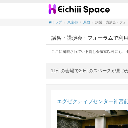
講習・
トップ
東京都
原宿
講習・講演会・フォ
講習・講演会・フォーラムで利
ここに掲載されている貸し会議室以外にも、
11件の会場で20件のスペースが見つ
エグゼクティブセンター神宮前タ