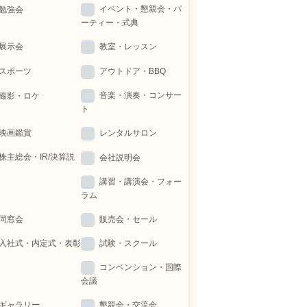
イベント・懇親会・パ
勉強会
ーティー・式典
展示会
教室・レッスン
スポーツ
アウトドア・BBQ
音楽・演奏・コンサー
撮影・ロケ
ト
映画鑑賞
レンタルサロン
株主総会・IR/決算説
会社説明会
講習・講演会・フォー
ラム
同窓会
販売会・セール
入社式・内定式・表彰
試験・スクール
コンベンション・国際
会議
ギャラリー
懇親会・交流会