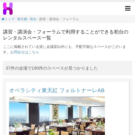
講習・講演会・フォーラムの目的で利用でき
Tog
nav
トップ
東京都
初台
講習・講演会・フォーラム
講習・講演会・フォーラムで利用することができる初台の
レンタルスペース一覧
ここに掲載されている貸し会議室以外にも、手配可能なスペースがございま
す。
お問合せはこちら
37件の会場で190件のスペースが見つかりました
オペラシティ東天紅 フォルトナーレAB