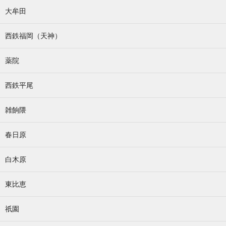
大牟田
西鉄福岡（天神）
薬院
西鉄平尾
雑餉隈
春日原
白木原
東比恵
祇園