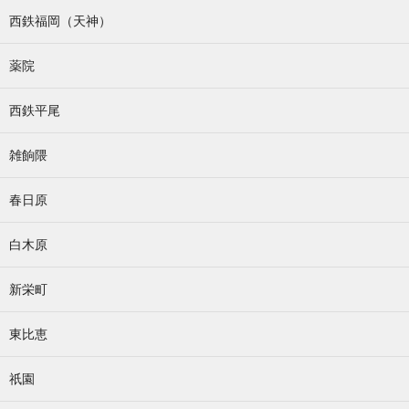
西鉄福岡（天神）
薬院
西鉄平尾
雑餉隈
春日原
白木原
新栄町
東比恵
祇園