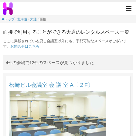
面接の目的で利用できる大通駅のレンタルス
Tog
nav
トップ
北海道
大通
面接
面接で利用することができる大通のレンタルスペース一覧
ここに掲載されている貸し会議室以外にも、手配可能なスペースがございま
す。
お問合せはこちら
4件の会場で12件のスペースが見つかりました
松崎ビル会議室 会 議 室 A〔２F〕