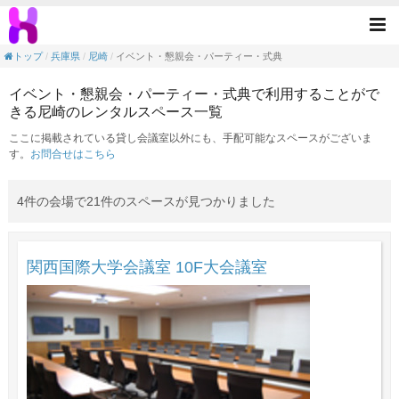
イベント・懇親会・パーティー・式典の目的
Tog
nav
トップ
兵庫県
尼崎
イベント・懇親会・パーティー・式典
イベント・懇親会・パーティー・式典で利用することがで
きる尼崎のレンタルスペース一覧
ここに掲載されている貸し会議室以外にも、手配可能なスペースがございま
す。
お問合せはこちら
4件の会場で21件のスペースが見つかりました
関西国際大学会議室 10F大会議室