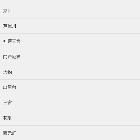
京口
芦屋川
神戸三宮
門戸厄神
大物
出屋敷
三宮
花隈
西元町