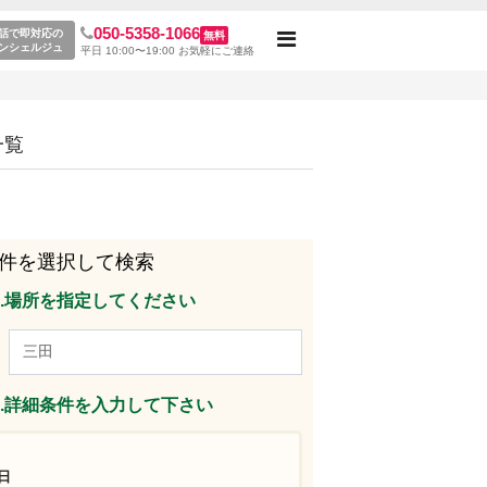
050-5358-1066
る三田駅のレンタルスペース一覧
話で即対応の
無料
Toggle
ンシェルジュ
平日 10:00〜19:00 お気軽にご連絡
navigation
一覧
件を選択して検索
p1.場所を指定してください
p2.詳細条件を入力して下さい
日