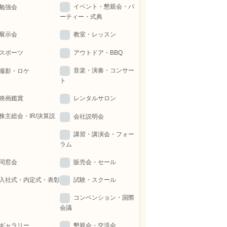
イベント・懇親会・パ
勉強会
ーティー・式典
展示会
教室・レッスン
スポーツ
アウトドア・BBQ
音楽・演奏・コンサー
撮影・ロケ
ト
映画鑑賞
レンタルサロン
株主総会・IR/決算説
会社説明会
講習・講演会・フォー
ラム
同窓会
販売会・セール
入社式・内定式・表彰
試験・スクール
コンベンション・国際
会議
ギャラリー
懇親会・交流会