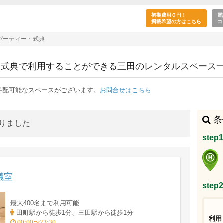
ト・懇親会・パーティー・式典の目的で利用でき
初期費用０円！
電
掲載希望の方はこちら
コ
パーティー・式典
・式典で利用することができる三田のレンタルスペース
手配可能なスペースがございます。
お問合せはこちら
条
かりました
ste
議室
ste
最大400名まで利用可能
田町駅から徒歩1分、三田駅から徒歩1分
利用
00:00〜23:30