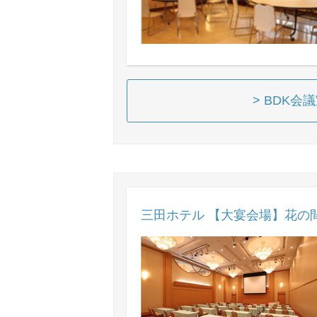
> BDK
三田ホテル 【大宴会場】花の