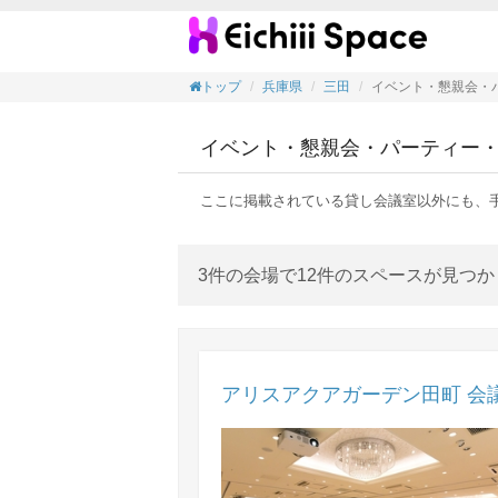
イベン
トップ
兵庫県
三田
イベント・懇親会・
イベント・懇親会・パーティー
ここに掲載されている貸し会議室以外にも、
3件の会場で12件のスペースが見つ
アリスアクアガーデン田町 会