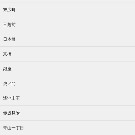
末広町
三越前
日本橋
京橋
銀座
虎ノ門
溜池山王
赤坂見附
青山一丁目