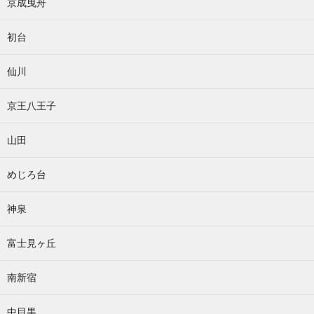
京成曳舟
初台
仙川
京王八王子
山田
めじろ台
神泉
富士見ヶ丘
南新宿
中目黒