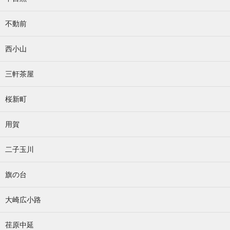
不動前
西小山
三軒茶屋
桜新町
用賀
二子玉川
旗の台
大崎広小路
荏原中延