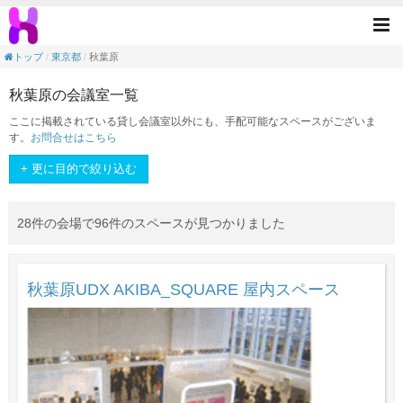
<素敵なスペースを手元に>！1分でできる簡
Tog
nav
トップ
東京都
秋葉原
秋葉原の会議室一覧
ここに掲載されている貸し会議室以外にも、手配可能なスペースがございま
す。
お問合せはこちら
+ 更に目的で絞り込む
28件の会場で96件のスペースが見つかりました
秋葉原UDX AKIBA_SQUARE 屋内スペース