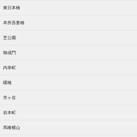
東日本橋
本所吾妻橋
芝公園
御成門
内幸町
曙橋
市ヶ谷
岩本町
馬喰横山