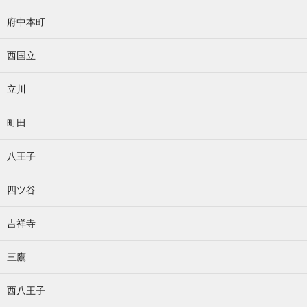
府中本町
西国立
立川
町田
八王子
四ツ谷
吉祥寺
三鷹
西八王子