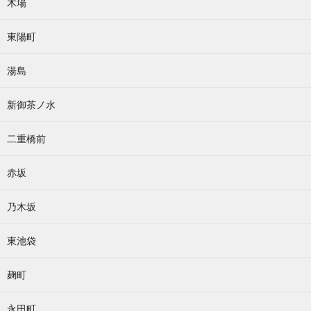
木場
東陽町
湯島
新御茶ノ水
二重橋前
赤坂
乃木坂
東池袋
麹町
永田町