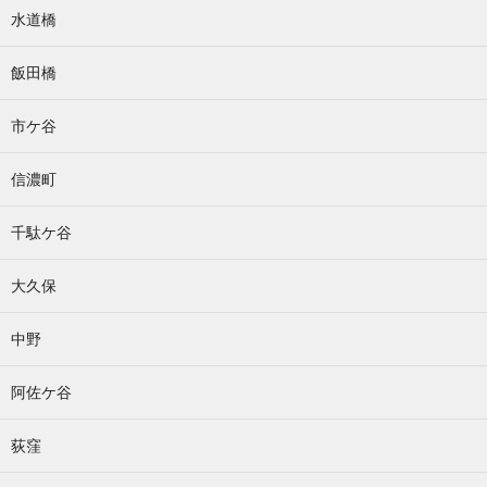
水道橋
飯田橋
市ケ谷
信濃町
千駄ケ谷
大久保
中野
阿佐ケ谷
荻窪