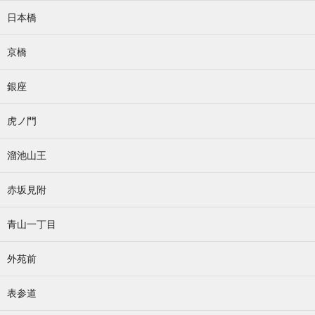
日本橋
京橋
銀座
虎ノ門
溜池山王
赤坂見附
青山一丁目
外苑前
表参道