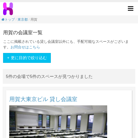
<素敵なスペースを手元に>！1分でできる簡
Tog
nav
トップ
東京都
用賀
用賀の会議室一覧
ここに掲載されている貸し会議室以外にも、手配可能なスペースがございま
す。
お問合せはこちら
+ 更に目的で絞り込む
5件の会場で5件のスペースが見つかりました
用賀大東京ビル 貸し会議室