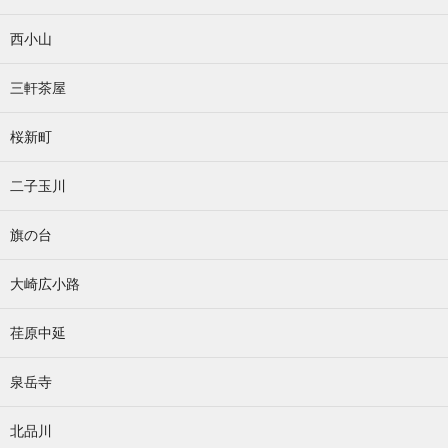
西小山
三軒茶屋
桜新町
二子玉川
旗の台
大崎広小路
荏原中延
泉岳寺
北品川