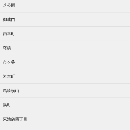
芝公園
御成門
内幸町
曙橋
市ヶ谷
岩本町
馬喰横山
浜町
東池袋四丁目