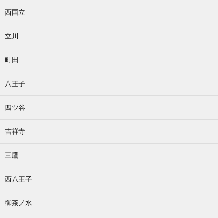
西国立
立川
町田
八王子
四ツ谷
吉祥寺
三鷹
西八王子
御茶ノ水