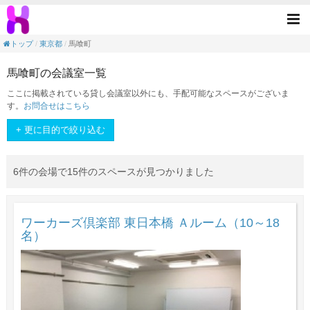
<素敵なスペースを手元に>！1分でできる簡
Tog
nav
トップ
東京都
馬喰町
馬喰町の会議室一覧
ここに掲載されている貸し会議室以外にも、手配可能なスペースがございま
す。
お問合せはこちら
+ 更に目的で絞り込む
6件の会場で15件のスペースが見つかりました
ワーカーズ倶楽部 東日本橋 Ａルーム（10～18
名）