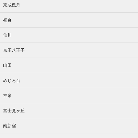
京成曳舟
初台
仙川
京王八王子
山田
めじろ台
神泉
富士見ヶ丘
南新宿