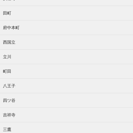
田町
府中本町
西国立
立川
町田
八王子
四ツ谷
吉祥寺
三鷹