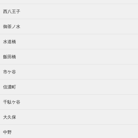
西八王子
御茶ノ水
水道橋
飯田橋
市ケ谷
信濃町
千駄ケ谷
大久保
中野