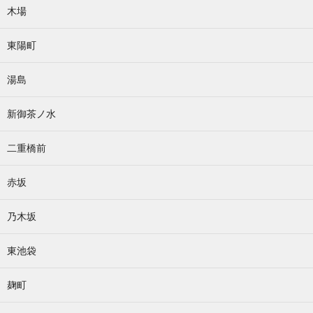
木場
東陽町
湯島
新御茶ノ水
二重橋前
赤坂
乃木坂
東池袋
麹町