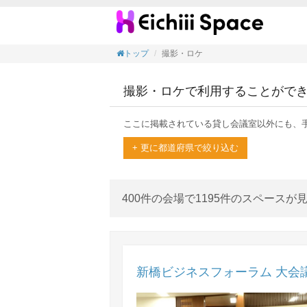
「撮影
トップ
撮影・ロケ
撮影・ロケで利用することがで
ここに掲載されている貸し会議室以外にも、
+ 更に都道府県で絞り込む
400件の会場で1195件のスペースが
新橋ビジネスフォーラム 大会