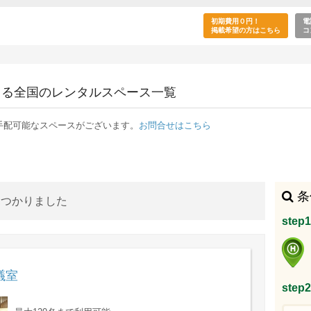
・ロケ」の目的で利用できるレンタルスペース一
初期費用０円！
電
掲載希望の方はこちら
コ
きる全国のレンタルスペース一覧
手配可能なスペースがございます。
お問合せはこちら
条
見つかりました
ste
議室
ste