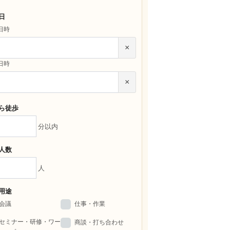
日
日時
×
日時
×
ら徒歩
分以内
人数
人
用途
会議
仕事・作業
セミナー・研修・ワー
商談・打ち合わせ