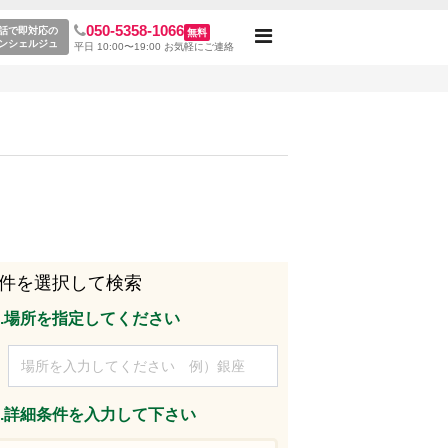
050-5358-1066
覧
話で即対応の
無料
Toggle
ンシェルジュ
平日 10:00〜19:00 お気軽にご連絡
navigation
件を選択して検索
p1.場所を指定してください
p2.詳細条件を入力して下さい