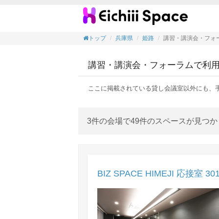
講習・
トップ
兵庫県
姫路
講習・講演会・フォ
講習・講演会・フォーラムで利
ここに掲載されている貸し会議室以外にも、
3件の会場で49件のスペースが見つ
BIZ SPACE HIMEJI 応接室 30