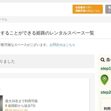
講演会・フォーラムの目的で利用できる姫路駅の
初期費用０円！
電
掲載希望の方はこちら
コ
ーラム
用することができる姫路のレンタルスペース一覧
手配可能なスペースがございます。
お問合せはこちら
条
かりました
ste
1
ste
最大16名まで利用可能
姫路駅から徒歩7分
利用
09:00〜21:00