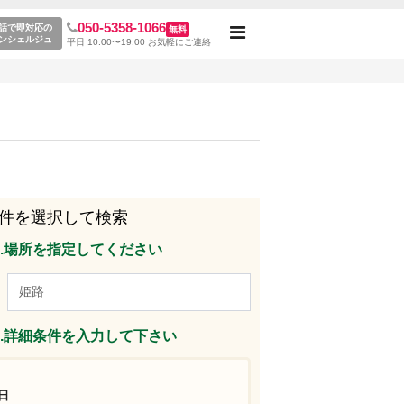
050-5358-1066
レンタルスペース一覧
話で即対応の
無料
Toggle
ンシェルジュ
平日 10:00〜19:00 お気軽にご連絡
navigation
件を選択して検索
p1.場所を指定してください
p2.詳細条件を入力して下さい
日