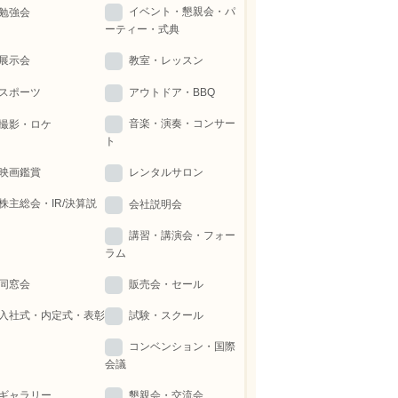
イベント・懇親会・パ
勉強会
ーティー・式典
展示会
教室・レッスン
スポーツ
アウトドア・BBQ
音楽・演奏・コンサー
撮影・ロケ
ト
映画鑑賞
レンタルサロン
株主総会・IR/決算説
会社説明会
講習・講演会・フォー
ラム
同窓会
販売会・セール
入社式・内定式・表彰
試験・スクール
コンベンション・国際
会議
ギャラリー
懇親会・交流会