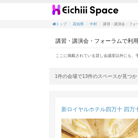
講習・
トップ
高知県
中村
講習・講演会・フォ
講習・講演会・フォーラムで利
ここに掲載されている貸し会議室以外にも、
1件の会場で13件のスペースが見つ
新ロイヤルホテル四万十 四万