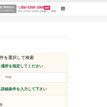
050-5358-1066
レンタルスペース一覧
話で即対応の
無料
Toggle
ンシェルジュ
平日 10:00〜19:00 お気軽にご連絡
navigation
件を選択して検索
p1.場所を指定してください
p2.詳細条件を入力して下さい
日