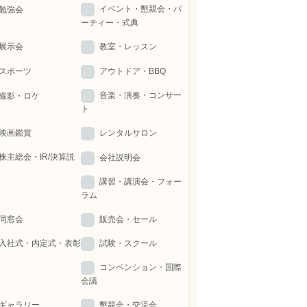
イベント・懇親会・パ
勉強会
ーティー・式典
展示会
教室・レッスン
スポーツ
アウトドア・BBQ
音楽・演奏・コンサー
撮影・ロケ
ト
映画鑑賞
レンタルサロン
株主総会・IR/決算説
会社説明会
講習・講演会・フォー
ラム
同窓会
販売会・セール
入社式・内定式・表彰
試験・スクール
コンベンション・国際
会議
ギャラリー
懇親会・交流会