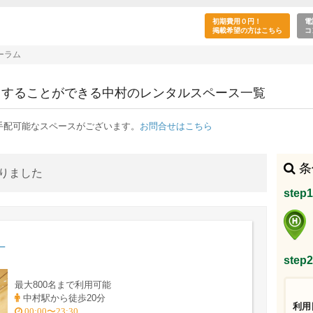
講演会・フォーラムの目的で利用できる中村駅の
初期費用０円！
電
掲載希望の方はこちら
コ
ーラム
用することができる中村のレンタルスペース一覧
手配可能なスペースがございます。
お問合せはこちら
条
かりました
ste
十
ste
最大800名まで利用可能
中村駅から徒歩20分
利用
00:00〜23:30