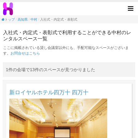
入社式・内定式・表彰式の目的で利用できる
Tog
nav
トップ
高知県
中村
入社式・内定式・表彰式
入社式・内定式・表彰式で利用することができる中村のレ
ンタルスペース一覧
ここに掲載されている貸し会議室以外にも、手配可能なスペースがございま
す。
お問合せはこちら
1件の会場で13件のスペースが見つかりました
新ロイヤルホテル四万十 四万十