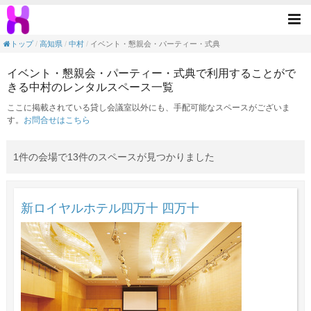
イベント・懇親会・パーティー・式典の目的
Tog
nav
トップ
高知県
中村
イベント・懇親会・パーティー・式典
イベント・懇親会・パーティー・式典で利用することがで
きる中村のレンタルスペース一覧
ここに掲載されている貸し会議室以外にも、手配可能なスペースがございま
す。
お問合せはこちら
1件の会場で13件のスペースが見つかりました
新ロイヤルホテル四万十 四万十